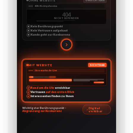
OHNE WEBSITE
UNSICHTBAR
404 · Nicht gefunden
404
NICHT GEFUNDEN
Kein Berührungspunkt
Kein Vertrauen aufgebaut
Kunde geht zur Konkurrenz
MIT WEBSITE
SICHTBAR
ihre-marke.de · Live
Rund um die Uhr
erreichbar
Vertrauen
auf den ersten Blick
Interessenten finden zu Ihnen
Wichtigster Berührungspunkt ·
Digital
Abgrenzung zur Konkurrenz
sichtbar