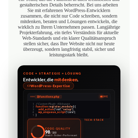
gestalterischen Details beherrscht. Bei uns arbeiten
Sie mit erfahrenen WordPress-Entwicklern
zusammen, die nicht nur Code schreiben, sondern
mitdenken, beraten und Lösungen entwickeln, die
wirklich zu Ihrem Unternehmen passen. Langjährige
Projekterfahrung, ein tiefes Verständnis für aktuelle
Web-Standards und ein klarer Qualitätsanspruch
stellen sicher, dass Ihre Website nicht nur heute
überzeugt, sondern langfristig stabil, sicher und
leistungsstark bleibt.
CODE + STRATEGIE = LÖSUNG
Entwickler, die
mitdenken
.
WordPress-Expertise
functions.php
LIVE
// Custom-Plugin · Klickspace
1
function
register_module
() {
2
add_action
(
'init'
,
'setup'
);
3
wp_enqueue_script
(
'core'
);
4
}
5
TECH-STACK
WordPress
PHP
CODE-QUALITY
98
/ 100
JavaScript
Stabil · Sicher · Performant