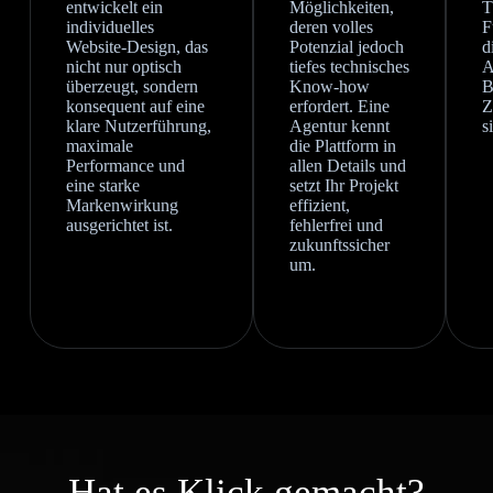
entwickelt ein
Möglichkeiten,
T
individuelles
deren volles
F
Website-Design, das
Potenzial jedoch
d
nicht nur optisch
tiefes technisches
A
überzeugt, sondern
Know-how
B
konsequent auf eine
erfordert. Eine
Z
klare Nutzerführung,
Agentur kennt
s
maximale
die Plattform in
Performance und
allen Details und
eine starke
setzt Ihr Projekt
Markenwirkung
effizient,
ausgerichtet ist.
fehlerfrei und
zukunftssicher
um.
Hat es Klick gemacht?