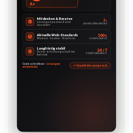
REST-API
A+
MySQL
Mitdenken & Beraten
7
+
Lösungen passend zum
JAHRE ERFAHRUNG
Geschäft
Aktuelle Web-Standards
100
%
Modern · Sauber · Konform
COMPLIANCE
Langfristig stabil
24 / 7
Sicher & leistungsstark im
VERFÜGBARKEIT
Betrieb
Code schreiben ·
Lösungen
Qualitätsanspruch
entwickeln