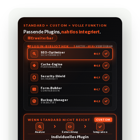
STANDARD + CUSTOM = VOLLE FUNKTION
Passende Plugins,
nahtlos integriert
.
Erweiterbar
PLUGIN-BIBLIOTHEK
5
AKTIV ·
60 K+
VERFÜGBAR
SEO-Optimizer
4,9
SICHTBARKEIT
Cache-Engine
4,8
PERFORMANCE
Security-Shield
4,9
SICHERHEIT
Form-Builder
4,7
CONVERSION
Backup-Manager
4,8
STABILITÄT
WENN STANDARD NICHT REICHT
CUSTOM
Analyse
Entwicklung
Integration
Individuelles Plugin