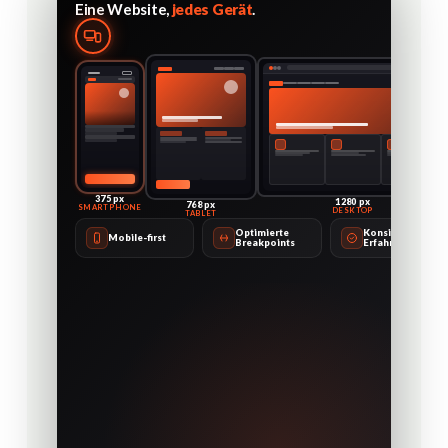
Eine Website,
jedes Gerät
.
375 px
1280 px
768 px
SMARTPHONE
DESKTOP
TABLET
Optimierte
Konsistente
Mobile-first
Breakpoints
Erfahrung