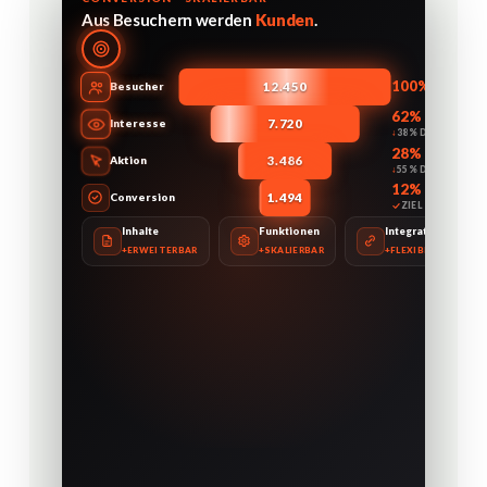
Aus Besuchern werden
Kunden
.
100%
Besucher
12.450
62%
Interesse
7.720
38% DROP
28%
Aktion
3.486
55% DROP
12%
Conversion
1.494
ZIEL
Inhalte
Funktionen
Integrationen
ERWEITERBAR
SKALIERBAR
FLEXIBEL