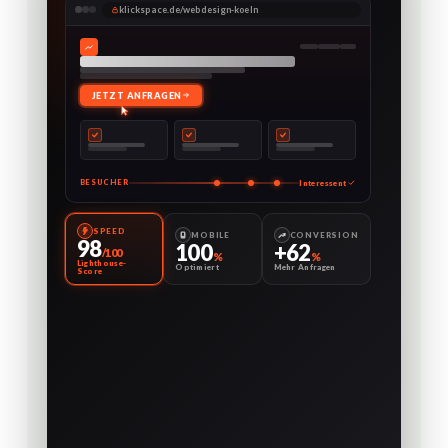
klickspace.de/webdesign-koeln
JETZT ANFRAGEN
Interessent
BESUCHER
SPEED
MOBILE
CONVERSION
98
100
+62
/100
%
%
Lighthouse-
Optimiert
Mehr Anfragen
Score