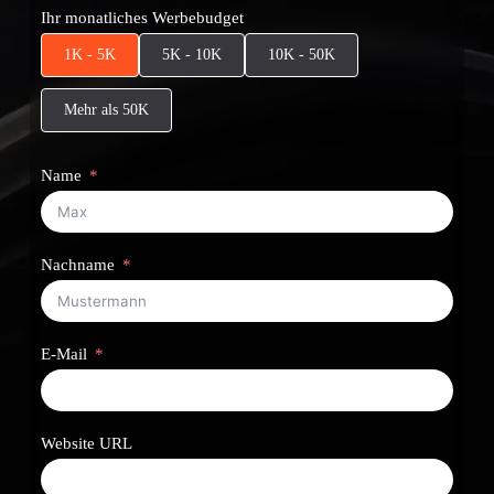
Ihr monatliches Werbebudget
1K - 5K
5K - 10K
10K - 50K
Mehr als 50K
Name
Nachname
E-Mail
Website URL