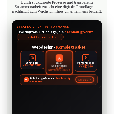
Durch strukturierte Prozesse und transparente
Zusammenarbeit entsteht eine digitale Grundlage, die
nachhaltig zum Wachstum Ihres Unternehmens beiträgt.
STRATEGIE · UX · PERFORMANCE
Eine digitale Grundlage, die
nachhaltig wirkt
.
Komplett aus einer Hand
Webdesign ·
Komplettpaket
User
Strategie
Performance
MARKENFOKUS
TECHNISCH
Experience
OPTIMIERT
KLARE
NUTZERFÜHRUNG
Sichtbar gefunden ·
Nachhaltig
ERFOLG
wachsend