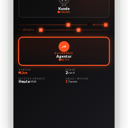
SIE
Kunde
ONLINE
→ BRIEFING
UPDATE ←
KLICKSPACE
Agentur
AKTIV
STATUS
PHASE
Live
2
von 4
LETZTES UPDATE
CALLS / WOCHE
Heute
1
09:24
Termin